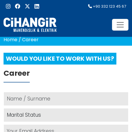
+90 332 123 45 67
Home
/
Career
WOULD YOU LIKE TO WORK WITH US?
Career