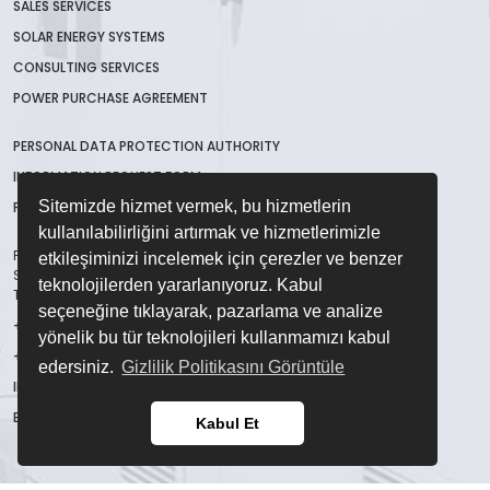
SALES SERVICES
SOLAR ENERGY SYSTEMS
CONSULTING SERVICES
POWER PURCHASE AGREEMENT
PERSONAL DATA PROTECTION AUTHORITY
INFORMATION REQUEST FORM
Sitemizde hizmet vermek, bu hizmetlerin
PRIVACY POLICY
kullanılabilirliğini artırmak ve hizmetlerimizle
Fevzi Çakmak Mah. Gülistan Cad. İmsan
etkileşiminizi incelemek için çerezler ve benzer
San. Sit. B Blok No:48/A Karatay / Konya /
teknolojilerden yararlanıyoruz. Kabul
TÜRKİYE
seçeneğine tıklayarak, pazarlama ve analize
+90 332 123 45 67
yönelik bu tür teknolojileri kullanmamızı kabul
+90 332 236 28 86
edersiniz.
Gizlilik Politikasını Görüntüle
INFO@CME.COM.TR
EXPORT@CME.COM.TR
Kabul Et